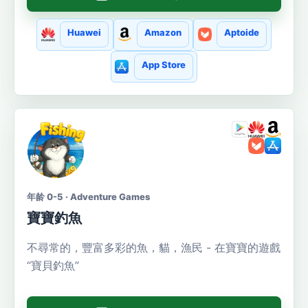
Huawei
Amazon
Aptoide
App Store
年龄 0-5 · Adventure Games
寶寶釣魚
不尋常的，豐富多彩的魚，貓，漁民 - 在寶寶的遊戲
“寶貝釣魚”