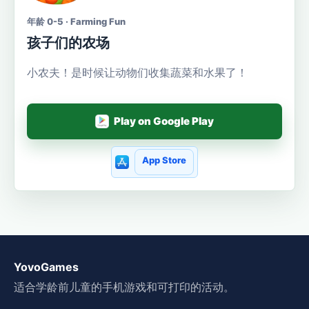
年龄 0-5 · Farming Fun
孩子们的农场
小农夫！是时候让动物们收集蔬菜和水果了！
Play on Google Play
App Store
YovoGames
适合学龄前儿童的手机游戏和可打印的活动。