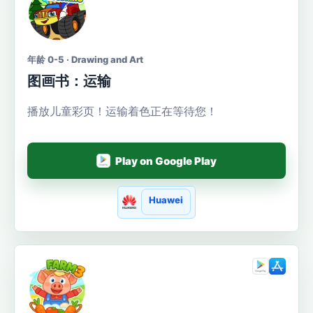
年龄 0-5 · Drawing and Art
图画书：运输
播放儿童彩页！运输着色正在等待您！
Play on Google Play
Huawei