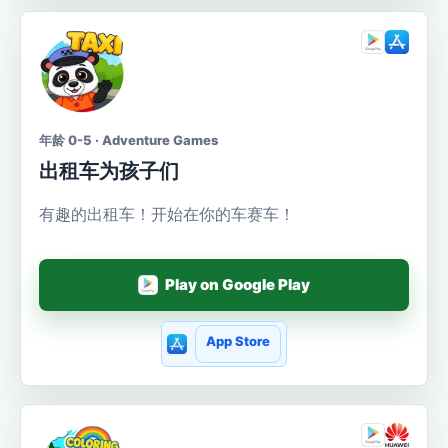
年龄 0-5 · Adventure Games
出租车为孩子们
有趣的出租车！开始在你的车赛车！
Play on Google Play
App Store