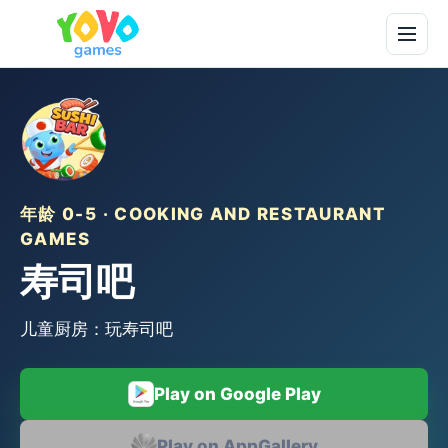
年龄 0-5 · COOKING AND RESTAURANT
GAMES
寿司吧
儿童厨房：玩寿司吧
Play on Google Play
Play on AppGallery