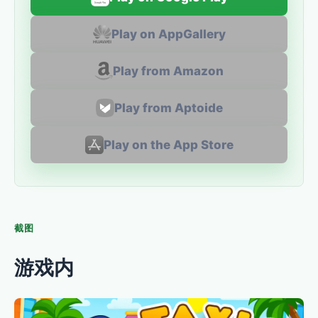
Play on AppGallery
Play from Amazon
Play from Aptoide
Play on the App Store
截图
游戏内