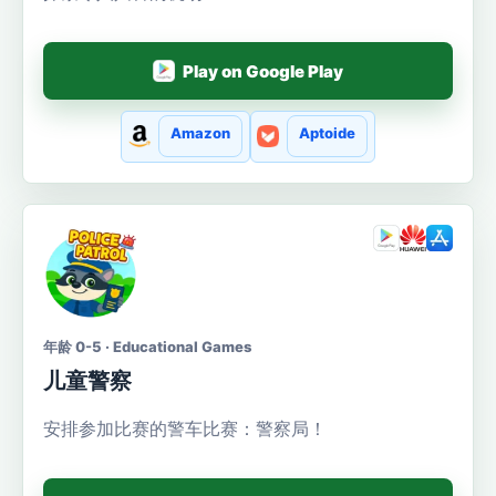
Play on Google Play
Amazon
Aptoide
年龄 0-5 · Educational Games
儿童警察
安排参加比赛的警车比赛：警察局！