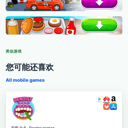
类似游戏
您可能还喜欢
All mobile games
年龄 0-5 · Doctor games