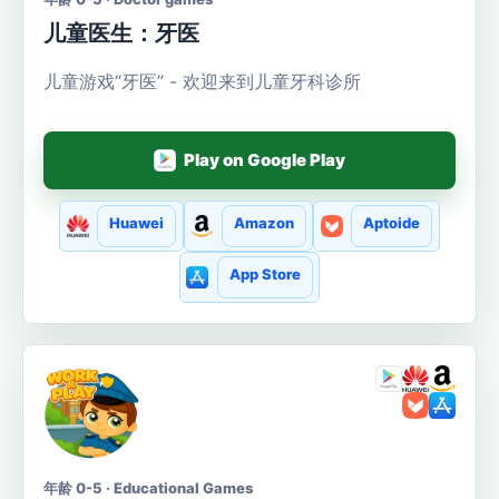
儿童医生：牙医
儿童游戏“牙医” - 欢迎来到儿童牙科诊所
Play on Google Play
Huawei
Amazon
Aptoide
App Store
年龄 0-5 · Educational Games